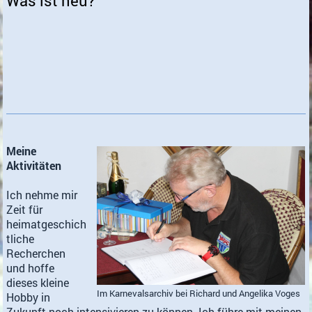
Was ist neu?
Meine
Aktivitäten
Ich nehme mir
Zeit für
heimatgeschich
tliche
Recherchen
und hoffe
dieses kleine
Im Karnevalsarchiv bei Richard und Angelika Voges
Hobby in
Zukunft noch intensivieren zu können. Ich führe mit meinen