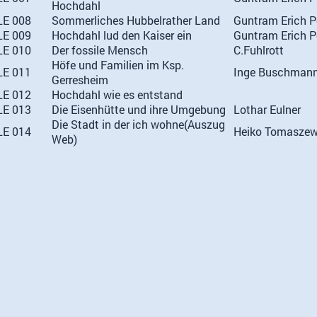
Hochdahl
LE 008
Sommerliches Hubbelrather Land
Guntram Erich P
LE 009
Hochdahl lud den Kaiser ein
Guntram Erich P
LE 010
Der fossile Mensch
C.Fuhlrott
Höfe und Familien im Ksp.
LE 011
Inge Buschman
Gerresheim
LE 012
Hochdahl wie es entstand
LE 013
Die Eisenhütte und ihre Umgebung
Lothar Eulner
Die Stadt in der ich wohne(Auszug
LE 014
Heiko Tomaszew
Web)