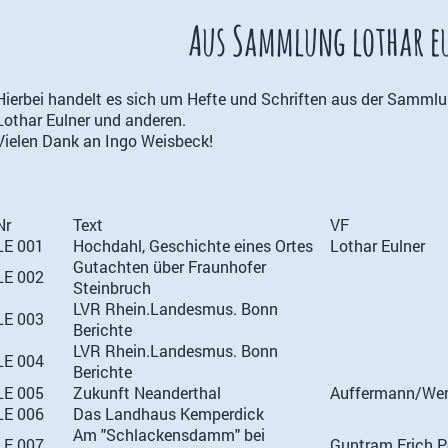
Aus Sammlung lothar e
Hierbei handelt es sich um Hefte und Schriften aus der Sammlu
Lothar Eulner und anderen.
Vielen Dank an Ingo Weisbeck!
Nr
Text
VF
LE 001
Hochdahl, Geschichte eines Ortes
Lothar Eulner
Gutachten über Fraunhofer
LE 002
Steinbruch
LVR Rhein.Landesmus. Bonn
LE 003
Berichte
LVR Rhein.Landesmus. Bonn
LE 004
Berichte
LE 005
Zukunft Neanderthal
Auffermann/Wen
LE 006
Das Landhaus Kemperdick
Am "Schlackensdamm" bei
LE 007
Guntram Erich P