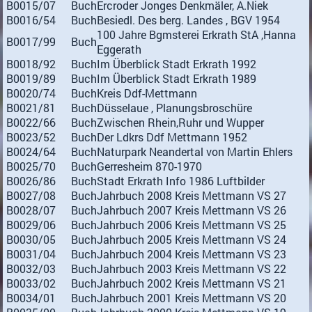
B0015/07
Buch
Ercroder Jonges Denkmäler, A.Niek
B0016/54
Buch
Besiedl. Des berg. Landes , BGV 1954
100 Jahre Bgmsterei Erkrath StA ,Hanna
B0017/99
Buch
Eggerath
B0018/92
Buch
Im Überblick Stadt Erkrath 1992
B0019/89
Buch
Im Überblick Stadt Erkrath 1989
B0020/74
Buch
Kreis Ddf-Mettmann
B0021/81
Buch
Düsselaue , Planungsbroschüre
B0022/66
Buch
Zwischen Rhein,Ruhr und Wupper
B0023/52
Buch
Der Ldkrs Ddf Mettmann 1952
B0024/64
Buch
Naturpark Neandertal von Martin Ehlers
B0025/70
Buch
Gerresheim 870-1970
B0026/86
Buch
Stadt Erkrath Info 1986 Luftbilder
B0027/08
Buch
Jahrbuch 2008 Kreis Mettmann VS 27
B0028/07
Buch
Jahrbuch 2007 Kreis Mettmann VS 26
B0029/06
Buch
Jahrbuch 2006 Kreis Mettmann VS 25
B0030/05
Buch
Jahrbuch 2005 Kreis Mettmann VS 24
B0031/04
Buch
Jahrbuch 2004 Kreis Mettmann VS 23
B0032/03
Buch
Jahrbuch 2003 Kreis Mettmann VS 22
B0033/02
Buch
Jahrbuch 2002 Kreis Mettmann VS 21
B0034/01
Buch
Jahrbuch 2001 Kreis Mettmann VS 20