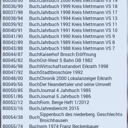
B0035/00
Buch
Jahrbuch 2000 Kreis Mettmann VS 19
B0036/99
Buch
Jahrbuch 1999 Kreis Mettmann VS 18
B0037/98
Buch
Jahrbuch 1998 Kreis Mettmann VS 17
B0038/94
Buch
Jahrbuch 1994 Kreis Mettmann VS 13
B0039/92
Buch
Jahrbuch 1992 Kreis Mettmann VS 11
B0040/91
Buch
Jahrbuch 1991 Kreis Mettmann VS 10
B0041/90
Buch
Jahrbuch 1990 Kreis Mettmann VS 9
B0042/89
Buch
Jahrbuch 1989 Kreis Mettmann VS 8
B0043/88
Buch
Jahrbuch 1988 Kreis Mettmann VS 7
B0044/87
Buch
Kaiserhof Brosch Eröffnung
B0045/82
Buch
Ost-West S Bahn DB 1982
B0046/98
Buch
Wirtschaftsstandort Erkrath 1998
B0047/92
Buch
Stadtbroschüre 1992
B0048/00
Buch
Chronik 2000 Lokalanzeiger Erkrath
B0049/56
Buch
Der Neandertaler und seine Umwelt
B0050/85
Buch
Journal 4 Jahrbuch 1985
B0051/86
Buch
Journal 5 Jahrbuch 1986
B0052/12
Buch
Rom. Berge Heft 1/2012
B0053/16
Buch
Jahresbericht 2015
Sippenbuch des niederberg. Geschlechts
B0054/38
Buch
Broichhausen
B0055/74
Buch
wm 1974 Franz Beckenbauer