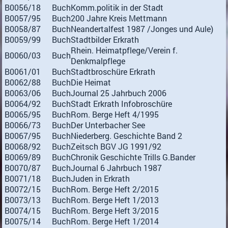
B0056/18
Buch
Komm.politik in der Stadt
B0057/95
Buch
200 Jahre Kreis Mettmann
B0058/87
Buch
Neandertalfest 1987 /Jonges und Aule)
B0059/99
Buch
Stadtbilder Erkrath
Rhein. Heimatpflege/Verein f.
B0060/03
Buch
Denkmalpflege
B0061/01
Buch
Stadtbroschüre Erkrath
B0062/88
Buch
Die Heimat
B0063/06
Buch
Journal 25 Jahrbuch 2006
B0064/92
Buch
Stadt Erkrath Infobroschüre
B0065/95
Buch
Rom. Berge Heft 4/1995
B0066/73
Buch
Der Unterbacher See
B0067/95
Buch
Niederberg. Geschichte Band 2
B0068/92
Buch
Zeitsch BGV JG 1991/92
B0069/89
Buch
Chronik Geschichte Trills G.Bander
B0070/87
Buch
Journal 6 Jahrbuch 1987
B0071/18
Buch
Juden in Erkrath
B0072/15
Buch
Rom. Berge Heft 2/2015
B0073/13
Buch
Rom. Berge Heft 1/2013
B0074/15
Buch
Rom. Berge Heft 3/2015
B0075/14
Buch
Rom. Berge Heft 1/2014