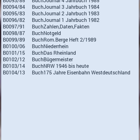
B0093/85
Buch
Journal 4 Jahrbuch 1985
B0094/84
Buch
Journal 3 Jahrbuch 1984
B0095/83
Buch
Journal 2 Jahrbuch 1983
B0096/82
Buch
Journal 1 Jahrbuch 1982
B0097/91
Buch
Zahlen,Daten,Fakten
B0098/87
Buch
Notgeld
B0099/89
Buch
Rom.Berge Heft 2/1989
B0100/06
Buch
Niederrhein
B0101/15
Buch
Das Rheinland
B0102/12
Buch
Bügermeister
B0103/14
Buch
NRW 1946 bis heute
B0104/13
Buch
175 Jahre Eisenbahn Westdeutschland