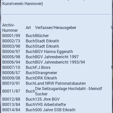
Kunstverein Hannover)
Archiv-
Art
Verfasser/Herausgeber
Nummer
B0001/99
Buch
Blücher
B0002/73
Buch
Stadt Erkrath
B0003/98
Buch
Stadt Erkrath
B0004/97
Buch
BGV Hanna Eggerath
B0005/98
Buch
BGV Jahresbericht 1997
B0006/94
Buch
BGV Jahresbericht 1993/94
B0007/10
Buch
F.J.Brors
1
B0008/57
Buch
Strangmeier
B0009/08
Buch
DRK Erkrath
B0010/91
Buch
Land NRW Patronatsbauten
Die Seilzuganlage Hochdahl - Meinolf
B0011/87
Buch
Sucker
B0012/88
Buch
125 Jhre BGV
B0013/84
Buch
VHS Arbeitshefte
B0014/84
Buch
500 Jahre SSB Erkrath