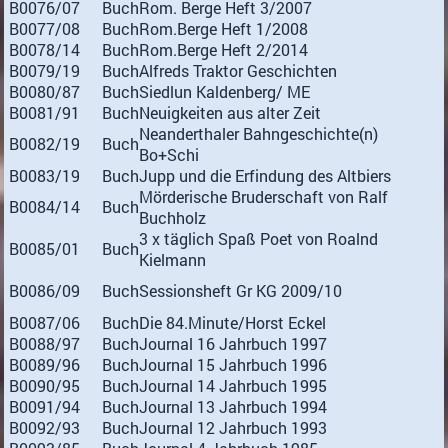
B0076/07
Buch
Rom. Berge Heft 3/2007
B0077/08
Buch
Rom.Berge Heft 1/2008
B0078/14
Buch
Rom.Berge Heft 2/2014
B0079/19
Buch
Alfreds Traktor Geschichten
B0080/87
Buch
Siedlun Kaldenberg/ ME
B0081/91
Buch
Neuigkeiten aus alter Zeit
Neanderthaler Bahngeschichte(n)
B0082/19
Buch
Bo+Schi
B0083/19
Buch
Jupp und die Erfindung des Altbiers
Mörderische Bruderschaft von Ralf
B0084/14
Buch
Buchholz
3 x täglich Spaß Poet von Roalnd
B0085/01
Buch
Kielmann
B0086/09
Buch
Sessionsheft Gr KG 2009/10
B0087/06
Buch
Die 84.Minute/Horst Eckel
B0088/97
Buch
Journal 16 Jahrbuch 1997
B0089/96
Buch
Journal 15 Jahrbuch 1996
B0090/95
Buch
Journal 14 Jahrbuch 1995
B0091/94
Buch
Journal 13 Jahrbuch 1994
B0092/93
Buch
Journal 12 Jahrbuch 1993