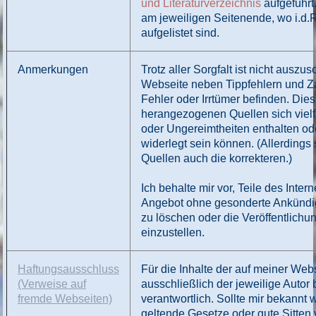
und Literaturverzeichnis
aufgeführt.
am jeweiligen Seitenende, wo i.d.
aufgelistet sind.
Anmerkungen
Trotz aller Sorgfalt ist nicht auszu
Webseite neben Tippfehlern und Z
Fehler oder Irrtümer befinden. Dies
herangezogenen Quellen sich vielfa
oder Ungereimtheiten enthalten od
widerlegt sein können. (Allerdings
Quellen auch die korrekteren.)
Ich behalte mir vor, Teile des Int
Angebot ohne gesonderte Ankündig
zu löschen oder die Veröffentlichu
einzustellen.
Haftungsausschluss
Für die Inhalte der auf meiner Webs
(Verweise auf
ausschließlich der jeweilige Autor
fremde Webseiten)
verantwortlich. Sollte mir bekannt
geltende Gesetze oder gute Sitten 