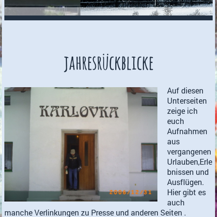
jahresrückblicke
Auf diesen
Unterseiten
zeige ich
euch
Aufnahmen
aus
vergangenen
Urlauben,Erle
bnissen und
Ausflügen.
Hier gibt es
auch
manche Verlinkungen zu Presse und anderen Seiten .